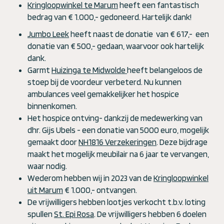
Kringloopwinkel te Marum
heeft een fantastisch
bedrag van € 1.000,- gedoneerd. Hartelijk dank!
Jumbo Leek
heeft naast de donatie van € 617,- een
donatie van € 500,- gedaan, waarvoor ook hartelijk
dank.
Garmt
Huizinga te Midwolde
heeft belangeloos de
stoep bij de voordeur verbeterd. Nu kunnen
ambulances veel gemakkelijker het hospice
binnenkomen.
Het hospice ontving- dankzij de medewerking van
dhr. Gijs Ubels - een donatie van 5000 euro, mogelijk
gemaakt door
NH1816 Verzekeringen
. Deze bijdrage
maakt het mogelijk meubilair na 6 jaar te vervangen,
waar nodig.
Wederom hebben wij in 2023 van de
Kringloopwinkel
uit Marum
€ 1.000,- ontvangen.
De vrijwilligers hebben lootjes verkocht t.b.v. loting
spullen
St. Epi Rosa
. De vrijwilligers hebben 6 doelen