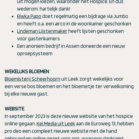
uit mogen kiezen, waaronder het Hospice. En dus
wederom: hartelijk dank!
Riwka Papo
doet regelmatig een bijdrage via Jumbo
en heeft o.a. een airco in de woonkamer geschonken
Lindeman Lijstenmaker
heeft lijsten geschonken
voor gastenkamers
Een anoniem bedrijf in Assen doneerde een nieuw
oproepsysteem
WEKELIJKS BLOEMEN
Bloemisterij Scheerhoorn
uit Leek zorgt wekelijks voor
een verse bos bloemen en het bloemetje ter verwelkoming
bij elke nieuwe gast.
WEBSITE
In september 2023 is deze nieuwe website van het hospice
online gegaan.
Kei Media uit Leek
aan de Euroweg 13, hebben
pro deo een compleet nieuwe website met de hand
gebouwd en online gezet voor ons, waarvoor dank! Het