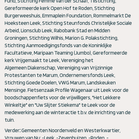
Fund, Stichting Femme van der Schaaf, Tilstichting,
Gereformeerde kerk Open Hof te Roden, Stichting
Burgerweeshuis, Emmaplein Foundation, Rommelmarkt De
Hoeksteen Leek, Stichting Steunfonds Christelijke Sociale
Arbeid, Lionsclub Leek, Rabobank Stad en Midden
Groningen, Stichting Wilhis, Marion G. Polakstichting,
Stichting Aanmoedigingsfonds van de Koninklijke
Facultatieve, Maripaan Teaming (Jumbo), Gereformeerde
kerk Vrijgemaakt te Leek, Vereniging het
Algemeen Diakenschap, Vereniging van Vrijzinnige
Protestanten te Marum, Ondernemersfonds Leek,
Stichting Goede Doelen, VWG Marum, Landskeuken
Mensinge. Fietsenzaak Profile Wagenaar uit Leek voor de
boodschappenfiets voor de vrijwilligers, "Het Lekkere
Winkeltje" en "Uw Slijter Stiekema" te Leek voor de
medewerking aan de winteractie t.b.v. de inrichting van de
tuin.
Verder
:
Gemeenten Noordenveld en Westerkwartier,
Vrouwen van Nu: -Leek, -Zevenhuizen, -Roden, -