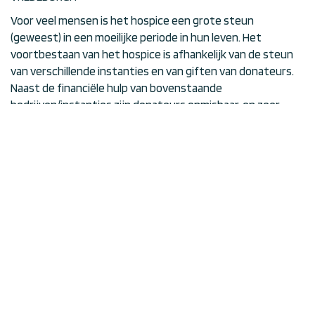
Voor veel mensen is het hospice een grote steun
(geweest) in een moeilijke periode in hun leven. Het
voortbestaan van het hospice is afhankelijk van de steun
van verschillende instanties en van giften van donateurs.
Naast de financiële hulp van bovenstaande
bedrijven/instanties zijn donateurs onmisbaar. en zeer
welkom.
Wilt u het hospice ondersteunen? Donaties zijn welkom op
banknummer: NL59 RABO 0301123756.
Het mag inmiddels duidelijk zijn dat Hospice Vredeborgh er
toe doet in deze omgeving. Vele gasten hebben gebruik
kunnen maken van het hospice, dankzij de geweldige inzet
van vele professioneel opgeleide vrijwilligers, de
verpleegkundigen van een thuiszorg organisatie en de
coördinator van de vrijwilligers.
Bovenstaande stichting zet zich in om giften en donaties
in te zamelen om het werk van het hospice te kunnen